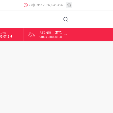
7 Ağustos 2026, 04:04:37
İSTANBUL
31°C
EURO
55,0112
PARÇALI BULUTLU
ALTIN
6.519,97
BİST
13.798,82
DOLAR
47,7025