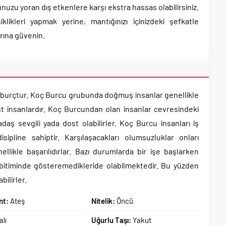
unuzu yoran dış etkenlere karşı ekstra hassas olabilirsiniz.
likleri yapmak yerine, mantığınızı içinizdeki şefkatle
arına güvenin.
ir burçtur. Koç Burcu grubunda doğmuş insanlar genellikle
st insanlardır. Koç Burcundan olan insanlar cevresindeki
rkadaş sevgili yada dost olabilirler. Koç Burcu insanları iş
ipline sahiptir. Karşılaşacakları olumsuzluklar onları
llikle başarılıdırlar. Bazı durumlarda bir işe başlarken
iş bitiminde gösteremedikleride olabilmektedir. Bu yüzden
bilirler.
nt:
Ateş
Nitelik:
Öncü
alı
Uğurlu Taşı:
Yakut