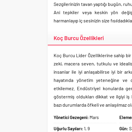
Sezgilerinizin tavan yaptığı bugün, ruh
Ani tepkiler veya keskin yön değişik
harmanlayıp iç sesinizin size fısıldadıkl
Koç Burcu Özellikleri
Koç Burcu Lider Özelliklerine sahip b
zeki, macera seven, tutkulu ve ideali
insanlar ile iyi anlaşabilirse iyi bir a
hayatında yönetim yeteneğine ve dis
etkilemez. Endüstriyel konularda gene
göstermiş oldukları dikkat ve ilgiyi 
bazı durumlarda öfkeli ve anlaşılmaz ola
Yönetici Gezegeni:
Mars
Eleme
Uğurlu Sayıları:
1, 9
Gün:
S